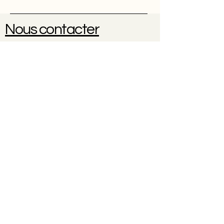
Nous contacter
Une question ? Une réservation
?
0614102096
À propos
Contact
CGV
Politique de cookies
Politique de confidentialité
Mentions légales
© 2035 par Nicole Weber. Créé