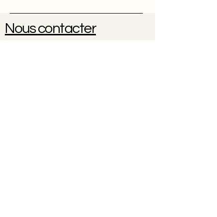
Nous contacter
Une question ? Une réservation
?
0614102096
À propos
Contact
CGV
Politique de cookies
Politique de confidentialité
Mentions légales
© 2035 par Nicole Weber. Créé