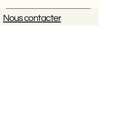
Nous contacter
Une question ? Une réservation
?
0614102096
À propos
Contact
CGV
Politique de cookies
Politique de confidentialité
Mentions légales
© 2035 par Nicole Weber. Créé