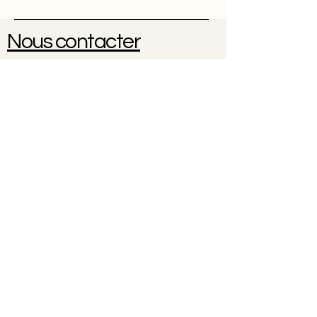
Nous contacter
Une question ? Une réservation
?
0614102096
À propos
Contact
CGV
Politique de cookies
Politique de confidentialité
Mentions légales
© 2035 par Nicole Weber. Créé