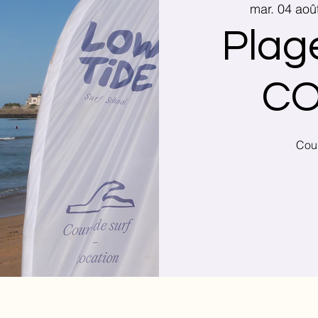
mar. 04 aoû
Plag
CO
Cour