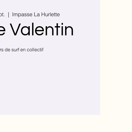
pt.
  |  
Impasse La Hurlette
e Valentin
s de surf en collectif