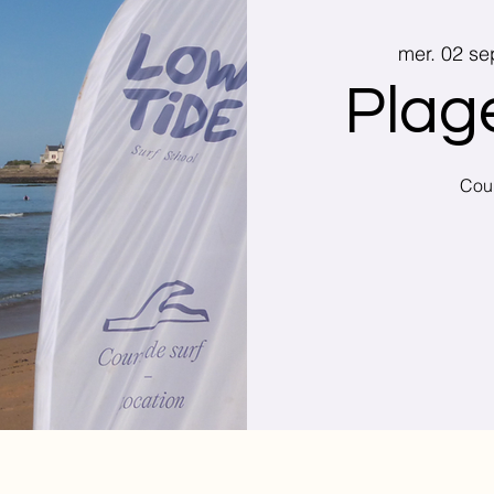
mer. 02 se
Plag
Cour