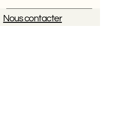
Nous contacter
Une question ? Une réservation
?
0614102096
À propos
Contact
CGV
Politique de cookies
Politique de confidentialité
Mentions légales
© 2035 par Nicole Weber. Créé