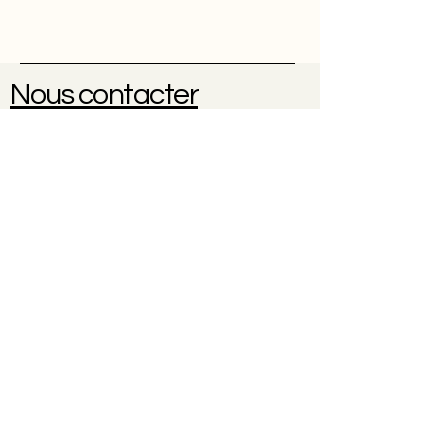
Nous contacter
Une question ? Une réservation
?
0614102096
À propos
Contact
CGV
Politique de cookies
Politique de confidentialité
Mentions légales