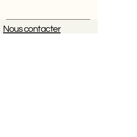
Nous contacter
Une question ? Une réservation
?
0614102096
À propos
Contact
CGV
Politique de cookies
Politique de confidentialité
Mentions légales