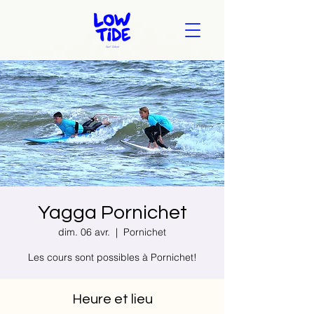
Yagga Pornichet
dim. 06 avr.
  |  
Pornichet
Les cours sont possibles à Pornichet!
Heure et lieu