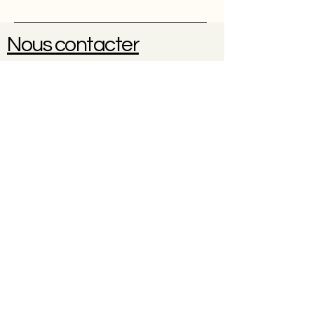
Nous contacter
Une question ? Une réservation
?
0614102096
À propos
Contact
CGV
Politique de cookies
Politique de confidentialité
Mentions légales
© 2035 par Nicole Weber. Créé