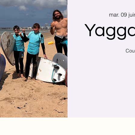
mar. 09 jui
Yagga
Cour