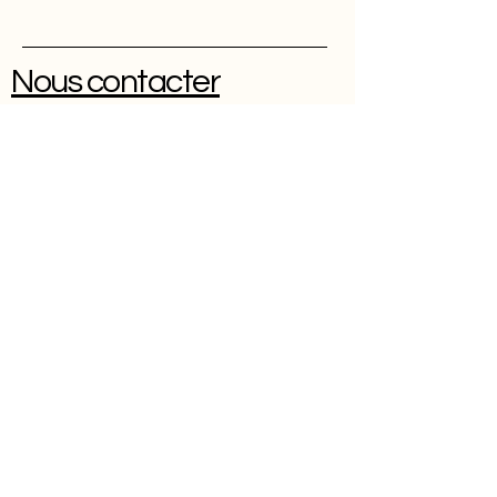
Nous contacter
Une question ? Une réservation
?
0614102096
À propos
Contact
CGV
Politique de cookies
Politique de confidentialité
Mentions légales